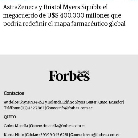
AstraZeneca y Bristol Myers Squibb: el
megacuerdo de U$S 400.000 millones que
podría redefinir el mapa farmacéutico global
Contactos
Av. de los Shyris N34-152 y Holanda Edificio Shyris Center | Quito, Ecuador
|
Teléfono:
(02) 452 7863
| Correo:
info@forbes.com.ec
QUITO
Carlos Mantilla
| Correo:
cfmantilla@forbes.com.ec
Karina Nieto
| Celular:
+593 99 045 6281
| Correo:
knieto@forbes.com.ec