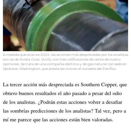
A medida que avanza 2024, las acciones más despreciadas por los analistas
son las de Avista Corp. (AVA), con tres calificaciones de venta de cuatro
opiniones. Se trata de una compañía eléctrica y de gas natural con sede en
Spokane, Washington, que presta servicio en el noroeste del Pacífico.
La tercer acción más despreciada es Southern Copper, que
obtuvo buenos resultados el año pasado a pesar del odio
de los analistas. ¿Podrán estas acciones volver a desafiar
las sombrías predicciones de los analistas? Tal vez, pero a
mí me parece que las acciones están bien valoradas.