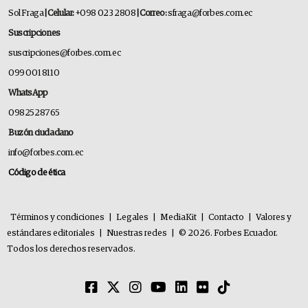
Sol Fraga
| Celular:
+098 023 2808
| Correo:
sfraga@forbes.com.ec
Suscripciones
suscripciones@forbes.com.ec
099 001 8110
WhatsApp
0982528765
Buzón ciudadano
info@forbes.com.ec
Código de ética
Términos y condiciones
|
Legales
|
MediaKit
|
Contacto
|
Valores y
estándares editoriales
|
Nuestras redes
|
© 2026. Forbes Ecuador.
Todos los derechos reservados.