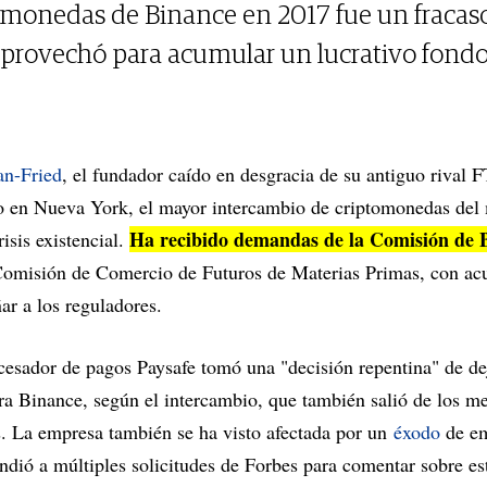
de monedas de Binance en 2017 fue un fracas
provechó para acumular un lucrativo fond
n-Fried
, el fundador caído en desgracia de su antiguo rival F
o en Nueva York, el mayor intercambio de criptomonedas del
Ha recibido demandas de la Comisión de B
isis existencial.
Comisión de Comercio de Futuros de Materias Primas, con acu
ñar a los reguladores.
cesador de pagos Paysafe tomó una "decisión repentina" de de
ra Binance, según el intercambio, que también salió de los m
s. La empresa también se ha visto afectada por un
éxodo
de em
ió a múltiples solicitudes de Forbes para comentar sobre est