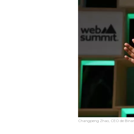
Changpeng Zhao, CEO de Bina