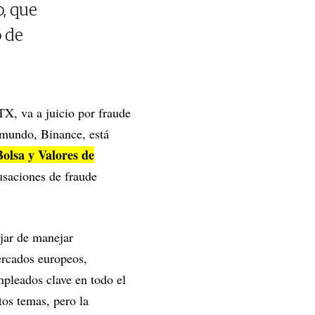
o, que
o de
TX, va a juicio por fraude
 mundo, Binance, está
olsa y Valores de
saciones de fraude
jar de manejar
ercados europeos,
pleados clave en todo el
os temas, pero la