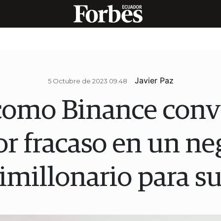
Javier Paz
5 Octubre de 2023 09.48
 como Binance convi
r fracaso en un ne
imillonario para s