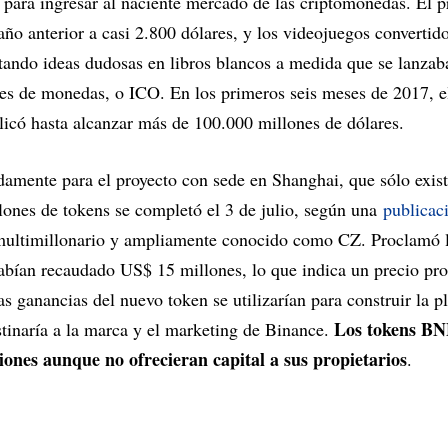
ara ingresar al naciente mercado de las criptomonedas. El pr
año anterior a casi 2.800 dólares, y los videojuegos convertid
otando ideas dudosas en libros blancos a medida que se lanza
iales de monedas, o ICO. En los primeros seis meses de 2017, 
licó hasta alcanzar más de 100.000 millones de dólares.
damente para el proyecto con sede en Shanghai, que sólo exis
lones de tokens se completó el 3 de julio, según una
publicac
multimillonario y ampliamente conocido como CZ. Proclamó 
habían recaudado US$ 15 millones, lo que indica un precio pr
 ganancias del nuevo token se utilizarían para construir la p
Los tokens BN
stinaría a la marca y el marketing de Binance.
iones aunque no ofrecieran capital a sus propietarios
.