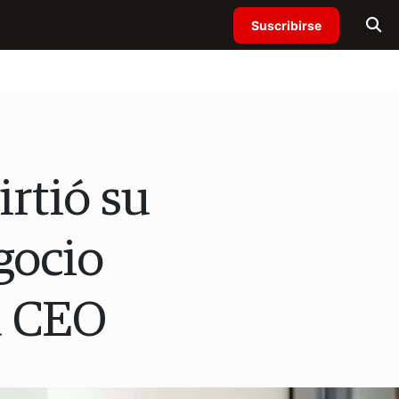
Suscribirse
rtió su
gocio
u CEO