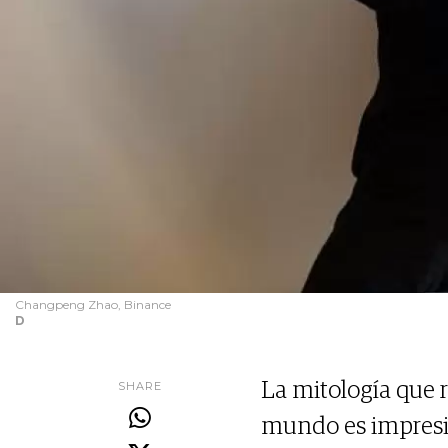
Changpeng Zhao, Binance
D
SHARE
La mitología que 
mundo es impresio