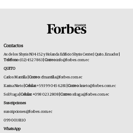
Contactos
Av. de los Shyris N34-152 y Holanda Edificio Shyris Center | Quito, Ecuador
|
Teléfono:
(02) 452 7863
| Correo:
info@forbes.com.ec
QUITO
Carlos Mantilla
| Correo:
cfmantilla@forbes.com.ec
Karina Nieto
| Celular:
+593 99 045 6281
| Correo:
knieto@forbes.com.ec
Sol Fraga
| Celular:
+098 023 2808
| Correo:
sfraga@forbes.com.ec
Suscripciones
suscripciones@forbes.com.ec
099 001 8110
WhatsApp