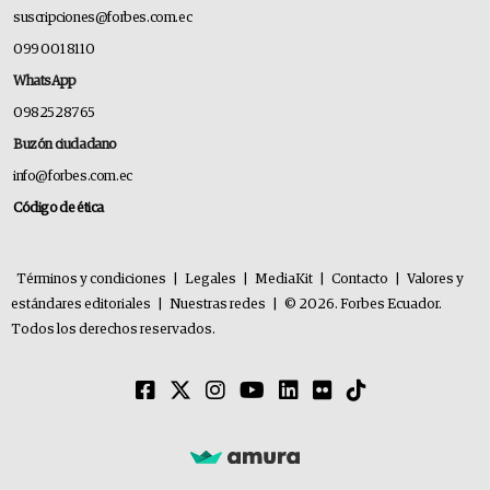
suscripciones@forbes.com.ec
099 001 8110
WhatsApp
0982528765
Buzón ciudadano
info@forbes.com.ec
Código de ética
Términos y condiciones
|
Legales
|
MediaKit
|
Contacto
|
Valores y
estándares editoriales
|
Nuestras redes
|
© 2026. Forbes Ecuador.
Todos los derechos reservados.