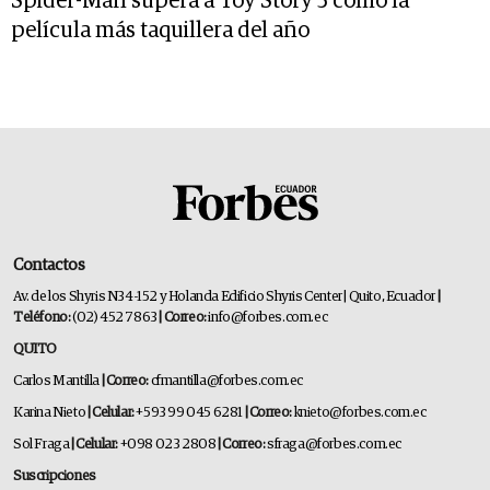
Spider-Man supera a Toy Story 5 como la
película más taquillera del año
Contactos
Av. de los Shyris N34-152 y Holanda Edificio Shyris Center | Quito, Ecuador
|
Teléfono:
(02) 452 7863
| Correo:
info@forbes.com.ec
QUITO
Carlos Mantilla
| Correo:
cfmantilla@forbes.com.ec
Karina Nieto
| Celular:
+593 99 045 6281
| Correo:
knieto@forbes.com.ec
Sol Fraga
| Celular:
+098 023 2808
| Correo:
sfraga@forbes.com.ec
Suscripciones