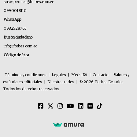
suscripciones@forbes.com.ec
099 001 8110
WhatsApp
0982528765
Buzón ciudadano
info@forbes.com.ec
Código de ética
Términos y condiciones
|
Legales
|
MediaKit
|
Contacto
|
Valores y
estándares editoriales
|
Nuestras redes
|
© 2026. Forbes Ecuador.
Todos los derechos reservados.