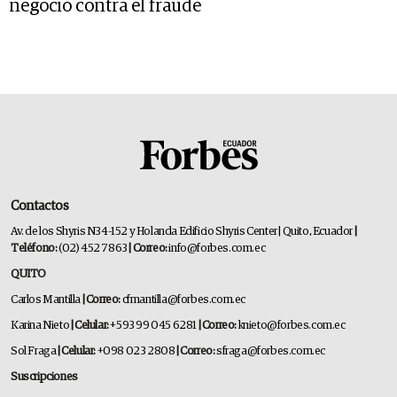
negocio contra el fraude
Contactos
Av. de los Shyris N34-152 y Holanda Edificio Shyris Center | Quito, Ecuador
|
Teléfono:
(02) 452 7863
| Correo:
info@forbes.com.ec
QUITO
Carlos Mantilla
| Correo:
cfmantilla@forbes.com.ec
Karina Nieto
| Celular:
+593 99 045 6281
| Correo:
knieto@forbes.com.ec
Sol Fraga
| Celular:
+098 023 2808
| Correo:
sfraga@forbes.com.ec
Suscripciones