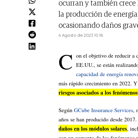
ocurran y también crece l
la producción de energía 
ocasionando daños graves
4 Agosto de 2023 10.16
C
on el objetivo de reducir a
EE.UU., se están realizando
capacidad de energía renov
más rápido crecimiento en 2022. Y 
riesgos asociados a los fenómeno
Según
GCube Insurance Services
, 
años se han producido desde 2017
daños en los módulos solares
, inc
con un aumento de los fenómenos 