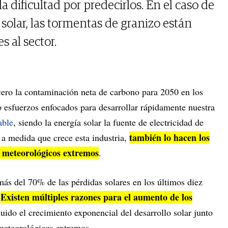
a dificultad por predecirlos. En el caso de
solar, las tormentas de granizo están
 al sector.
 cero la contaminación neta de carbono para 2050 en los
 esfuerzos enfocados para desarrollar rápidamente nuestra
able
, siendo la energía solar la fuente de electricidad de
también lo hacen los
a medida que crece esta industria,
s meteorológicos extremos
.
más del 70% de las pérdidas solares en los últimos diez
Existen múltiples razones para el aumento de los
.
luido el crecimiento exponencial del desarrollo solar junto
meteorológicos extremos.