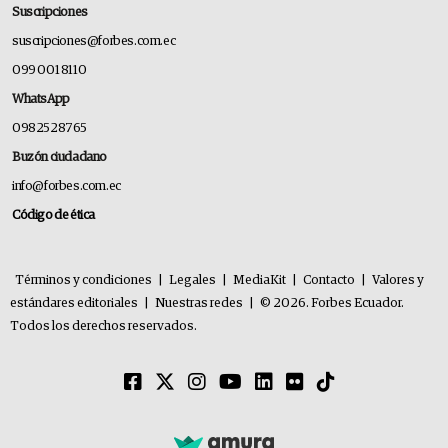
Suscripciones
suscripciones@forbes.com.ec
099 001 8110
WhatsApp
0982528765
Buzón ciudadano
info@forbes.com.ec
Código de ética
Términos y condiciones
|
Legales
|
MediaKit
|
Contacto
|
Valores y
estándares editoriales
|
Nuestras redes
|
© 2026. Forbes Ecuador.
Todos los derechos reservados.