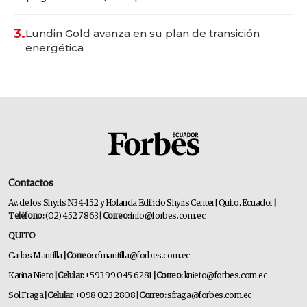
3.
Lundin Gold avanza en su plan de transición
energética
Contactos
Av. de los Shyris N34-152 y Holanda Edificio Shyris Center | Quito, Ecuador
|
Teléfono:
(02) 452 7863
| Correo:
info@forbes.com.ec
QUITO
Carlos Mantilla
| Correo:
cfmantilla@forbes.com.ec
Karina Nieto
| Celular:
+593 99 045 6281
| Correo:
knieto@forbes.com.ec
Sol Fraga
| Celular:
+098 023 2808
| Correo:
sfraga@forbes.com.ec