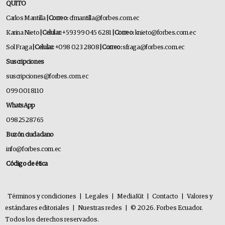
QUITO
Carlos Mantilla
| Correo:
cfmantilla@forbes.com.ec
Karina Nieto
| Celular:
+593 99 045 6281
| Correo:
knieto@forbes.com.ec
Sol Fraga
| Celular:
+098 023 2808
| Correo:
sfraga@forbes.com.ec
Suscripciones
suscripciones@forbes.com.ec
099 001 8110
WhatsApp
0982528765
Buzón ciudadano
info@forbes.com.ec
Código de ética
Términos y condiciones
|
Legales
|
MediaKit
|
Contacto
|
Valores y
estándares editoriales
|
Nuestras redes
|
© 2026. Forbes Ecuador.
Todos los derechos reservados.