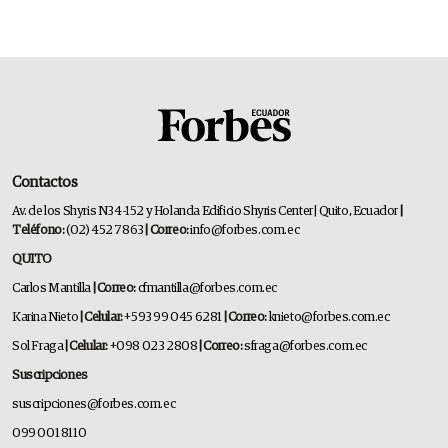
Contactos
Av. de los Shyris N34-152 y Holanda Edificio Shyris Center | Quito, Ecuador
|
Teléfono:
(02) 452 7863
| Correo:
info@forbes.com.ec
QUITO
Carlos Mantilla
| Correo:
cfmantilla@forbes.com.ec
Karina Nieto
| Celular:
+593 99 045 6281
| Correo:
knieto@forbes.com.ec
Sol Fraga
| Celular:
+098 023 2808
| Correo:
sfraga@forbes.com.ec
Suscripciones
suscripciones@forbes.com.ec
099 001 8110