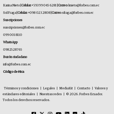
Karina Nieto
| Celular:
+593 99 045 6281
| Correo:
knieto@forbes.com.ec
Sol Fraga
| Celular:
+098 023 2808
| Correo:
sfraga@forbes.com.ec
Suscripciones
suscripciones@forbes.com.ec
099 001 8110
WhatsApp
0982528765
Buzón ciudadano
info@forbes.com.ec
Código de ética
Términos y condiciones
|
Legales
|
MediaKit
|
Contacto
|
Valores y
estándares editoriales
|
Nuestras redes
|
© 2026. Forbes Ecuador.
Todos los derechos reservados.