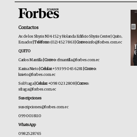
Contactos
Av. de los Shyris N34-152 y Holanda Edificio Shyris Center | Quito,
Ecuador
| Teléfono:
(02) 452 7863
| Correo:
info@forbes.com.ec
QUITO
Carlos Mantilla
| Correo:
cfmantilla@forbes.com.ec
Karina Nieto
| Celular:
+593 99 045 6281
| Correo:
knieto@forbes.com.ec
Sol Fraga
| Celular:
+098 023 2808
| Correo:
sfraga@forbes.com.ec
Suscripciones
suscripciones@forbes.com.ec
099 001 8110
WhatsApp
0982528765