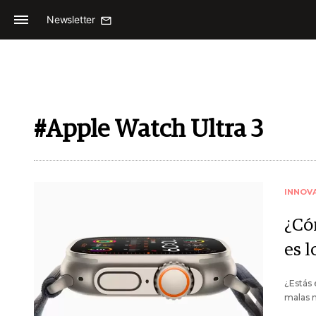
Newsletter
#Apple Watch Ultra 3
INNOV
¿Có
es l
¿Estás 
malas n