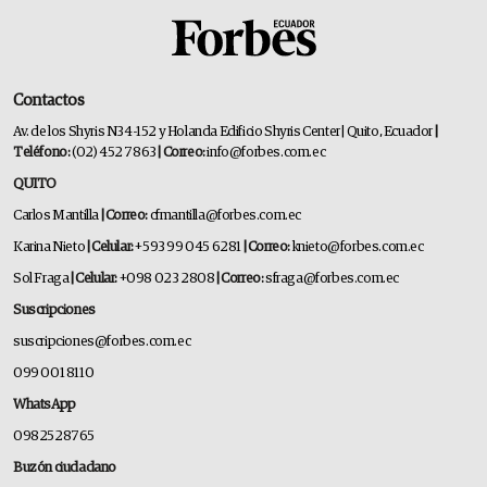
Contactos
Av. de los Shyris N34-152 y Holanda Edificio Shyris Center | Quito, Ecuador
|
Teléfono:
(02) 452 7863
| Correo:
info@forbes.com.ec
QUITO
Carlos Mantilla
| Correo:
cfmantilla@forbes.com.ec
Karina Nieto
| Celular:
+593 99 045 6281
| Correo:
knieto@forbes.com.ec
Sol Fraga
| Celular:
+098 023 2808
| Correo:
sfraga@forbes.com.ec
Suscripciones
suscripciones@forbes.com.ec
099 001 8110
WhatsApp
0982528765
Buzón ciudadano