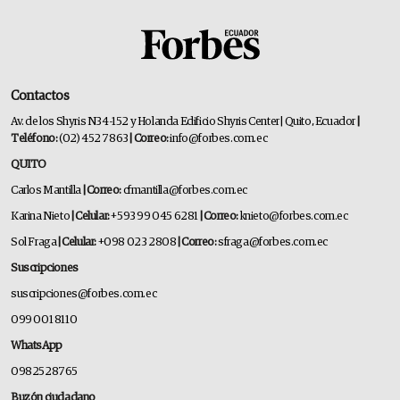
Contactos
Av. de los Shyris N34-152 y Holanda Edificio Shyris Center | Quito, Ecuador
|
Teléfono:
(02) 452 7863
| Correo:
info@forbes.com.ec
QUITO
Carlos Mantilla
| Correo:
cfmantilla@forbes.com.ec
Karina Nieto
| Celular:
+593 99 045 6281
| Correo:
knieto@forbes.com.ec
Sol Fraga
| Celular:
+098 023 2808
| Correo:
sfraga@forbes.com.ec
Suscripciones
suscripciones@forbes.com.ec
099 001 8110
WhatsApp
0982528765
Buzón ciudadano