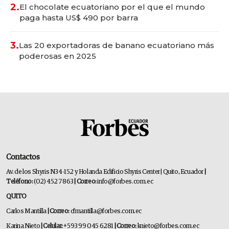
2.
El chocolate ecuatoriano por el que el mundo
paga hasta US$ 490 por barra
3.
Las 20 exportadoras de banano ecuatoriano más
poderosas en 2025
Contactos
Av. de los Shyris N34-152 y Holanda Edificio Shyris Center | Quito, Ecuador
|
Teléfono:
(02) 452 7863
| Correo:
info@forbes.com.ec
QUITO
Carlos Mantilla
| Correo:
cfmantilla@forbes.com.ec
Karina Nieto
| Celular:
+593 99 045 6281
| Correo:
knieto@forbes.com.ec