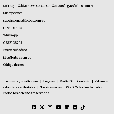
Sol Fraga
| Celular:
+098 023 2808
| Correo:
sfraga@forbes.com.ec
Suscripciones
suscripciones@forbes.com.ec
099 001 8110
WhatsApp
0982528765
Buzón ciudadano
info@forbes.com.ec
Código de ética
Términos y condiciones
|
Legales
|
MediaKit
|
Contacto
|
Valores y
estándares editoriales
|
Nuestras redes
|
© 2026. Forbes Ecuador.
Todos los derechos reservados.