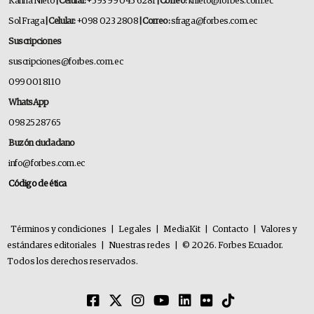
Karina Nieto
| Celular:
+593 99 045 6281
| Correo:
knieto@forbes.com.ec
Sol Fraga
| Celular:
+098 023 2808
| Correo:
sfraga@forbes.com.ec
Suscripciones
suscripciones@forbes.com.ec
099 001 8110
WhatsApp
0982528765
Buzón ciudadano
info@forbes.com.ec
Código de ética
Términos y condiciones
|
Legales
|
MediaKit
|
Contacto
|
Valores y
estándares editoriales
|
Nuestras redes
|
© 2026. Forbes Ecuador.
Todos los derechos reservados.