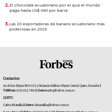
2.
El chocolate ecuatoriano por el que el mundo
paga hasta US$ 490 por barra
3.
Las 20 exportadoras de banano ecuatoriano más
poderosas en 2025
Contactos
Av. de los Shyris N34-152 y Holanda Edificio Shyris Center | Quito, Ecuador
|
Teléfono:
(02) 452 7863
| Correo:
info@forbes.com.ec
QUITO
Carlos Mantilla
| Correo:
cfmantilla@forbes.com.ec