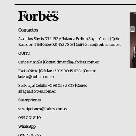
Contactos
Av. de los Shyris N34-152 y Holanda Edificio Shyris Center | Quito,
Ecuador
| Teléfono:
(02) 452 7863
| Correo:
info@forbes.com.ec
QUITO
Carlos Mantilla
| Correo:
cfmantilla@forbes.com.ec
Karina Nieto
| Celular:
+593 99 045 6281
| Correo:
knieto@forbes.com.ec
Sol Fraga
| Celular:
+098 023 2808
| Correo:
sfraga@forbes.com.ec
Suscripciones
suscripciones@forbes.com.ec
099 001 8110
WhatsApp
0982528765