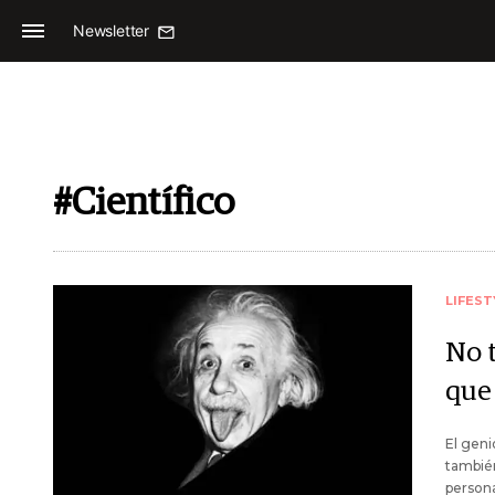
Newsletter
#Científico
LIFEST
No t
que
El geni
también
person