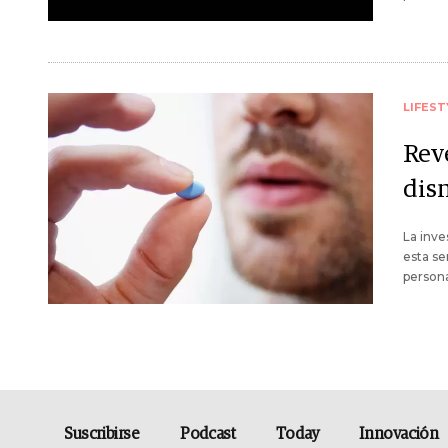
LIFEST
Rev
dis
La inve
esta se
persona
Suscribirse
Podcast
Today
Innovación