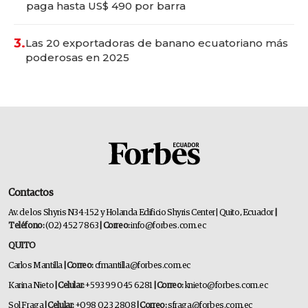
paga hasta US$ 490 por barra
3.
Las 20 exportadoras de banano ecuatoriano más
poderosas en 2025
Contactos
Av. de los Shyris N34-152 y Holanda Edificio Shyris Center | Quito, Ecuador
|
Teléfono:
(02) 452 7863
| Correo:
info@forbes.com.ec
QUITO
Carlos Mantilla
| Correo:
cfmantilla@forbes.com.ec
Karina Nieto
| Celular:
+593 99 045 6281
| Correo:
knieto@forbes.com.ec
Sol Fraga
| Celular:
+098 023 2808
| Correo:
sfraga@forbes.com.ec