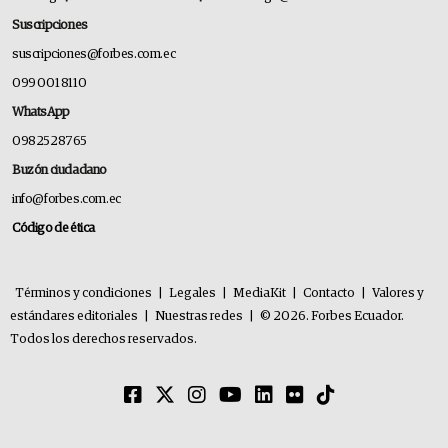
Suscripciones
suscripciones@forbes.com.ec
099 001 8110
WhatsApp
0982528765
Buzón ciudadano
info@forbes.com.ec
Código de ética
Términos y condiciones
|
Legales
|
MediaKit
|
Contacto
|
Valores y
estándares editoriales
|
Nuestras redes
|
© 2026. Forbes Ecuador.
Todos los derechos reservados.