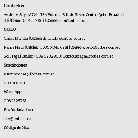
Contactos
Av. de los Shyris N34-152 y Holanda Edificio Shyris Center | Quito, Ecuador
|
Teléfono:
(02) 452 7863
| Correo:
info@forbes.com.ec
QUITO
Carlos Mantilla
| Correo:
cfmantilla@forbes.com.ec
Karina Nieto
| Celular:
+593 99 045 6281
| Correo:
knieto@forbes.com.ec
Sol Fraga
| Celular:
+098 023 2808
| Correo:
sfraga@forbes.com.ec
Suscripciones
suscripciones@forbes.com.ec
099 001 8110
WhatsApp
0982528765
Buzón ciudadano
info@forbes.com.ec
Código de ética