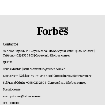
Contactos
Av. de los Shyris N34-152 y Holanda Edificio Shyris Center | Quito, Ecuador
|
Teléfono:
(02) 452 7863
| Correo:
info@forbes.com.ec
QUITO
Carlos Mantilla
| Correo:
cfmantilla@forbes.com.ec
Karina Nieto
| Celular:
+593 99 045 6281
| Correo:
knieto@forbes.com.ec
Sol Fraga
| Celular:
+098 023 2808
| Correo:
sfraga@forbes.com.ec
Suscripciones
suscripciones@forbes.com.ec
099 001 8110