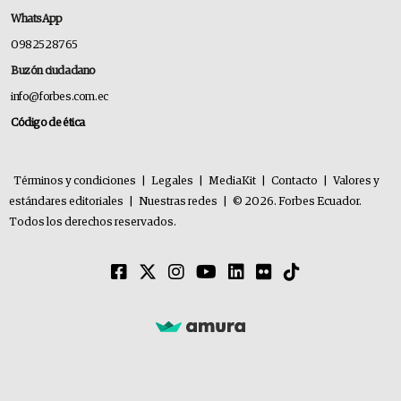
WhatsApp
0982528765
Buzón ciudadano
info@forbes.com.ec
Código de ética
Términos y condiciones
|
Legales
|
MediaKit
|
Contacto
|
Valores y
estándares editoriales
|
Nuestras redes
|
© 2026. Forbes Ecuador.
Todos los derechos reservados.