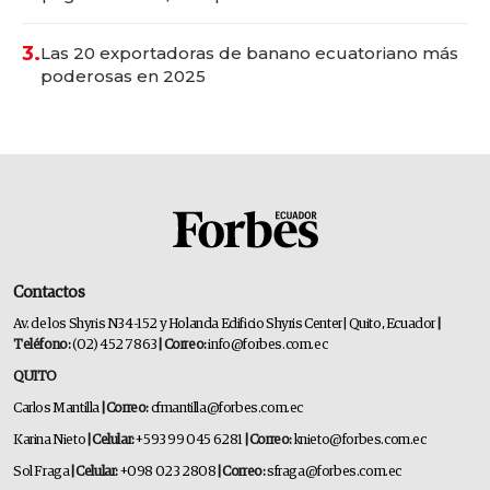
3.
Las 20 exportadoras de banano ecuatoriano más
poderosas en 2025
Contactos
Av. de los Shyris N34-152 y Holanda Edificio Shyris Center | Quito, Ecuador
|
Teléfono:
(02) 452 7863
| Correo:
info@forbes.com.ec
QUITO
Carlos Mantilla
| Correo:
cfmantilla@forbes.com.ec
Karina Nieto
| Celular:
+593 99 045 6281
| Correo:
knieto@forbes.com.ec
Sol Fraga
| Celular:
+098 023 2808
| Correo:
sfraga@forbes.com.ec