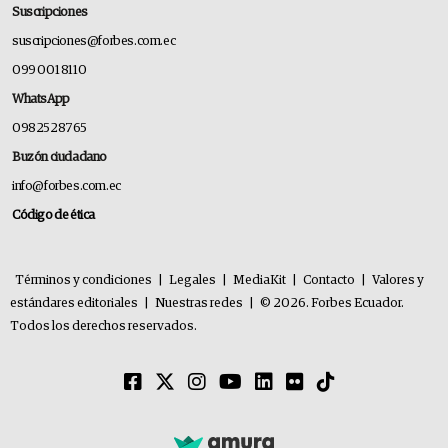
Suscripciones
suscripciones@forbes.com.ec
099 001 8110
WhatsApp
0982528765
Buzón ciudadano
info@forbes.com.ec
Código de ética
Términos y condiciones
|
Legales
|
MediaKit
|
Contacto
|
Valores y
estándares editoriales
|
Nuestras redes
|
© 2026. Forbes Ecuador.
Todos los derechos reservados.