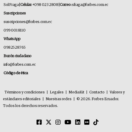
Sol Fraga
| Celular:
+098 023 2808
| Correo:
sfraga@forbes.com.ec
Suscripciones
suscripciones@forbes.com.ec
099 001 8110
WhatsApp
0982528765
Buzón ciudadano
info@forbes.com.ec
Código de ética
Términos y condiciones
|
Legales
|
MediaKit
|
Contacto
|
Valores y
estándares editoriales
|
Nuestras redes
|
© 2026. Forbes Ecuador.
Todos los derechos reservados.