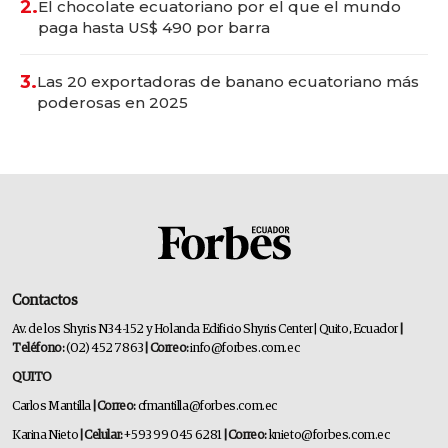
2.
El chocolate ecuatoriano por el que el mundo
paga hasta US$ 490 por barra
3.
Las 20 exportadoras de banano ecuatoriano más
poderosas en 2025
Contactos
Av. de los Shyris N34-152 y Holanda Edificio Shyris Center | Quito, Ecuador
|
Teléfono:
(02) 452 7863
| Correo:
info@forbes.com.ec
QUITO
Carlos Mantilla
| Correo:
cfmantilla@forbes.com.ec
Karina Nieto
| Celular:
+593 99 045 6281
| Correo:
knieto@forbes.com.ec