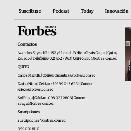
Suscribirse
Podcast
Today
Innovación
Contactos
Av. de los Shyris N34-152 y Holanda Edificio Shyris Center | Quito,
Ecuador
| Teléfono:
(02) 452 7863
| Correo:
info@forbes.com.ec
QUITO
Carlos Mantilla
| Correo:
cfmantilla@forbes.com.ec
Karina Nieto
| Celular:
+593 99 045 6281
| Correo:
knieto@forbes.com.ec
Sol Fraga
| Celular:
+098 023 2808
| Correo:
sfraga@forbes.com.ec
Suscripciones
suscripciones@forbes.com.ec
099 001 8110