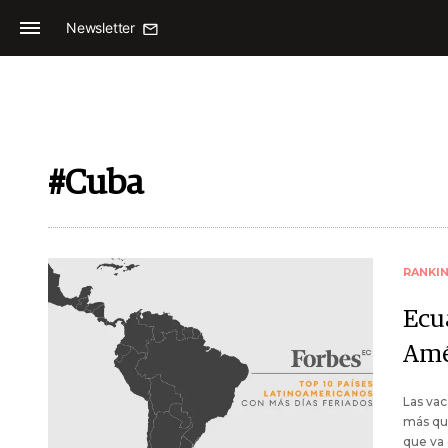
Newsletter
#Cuba
RANKI
Ecua
Amé
Las vac
más que
que va 