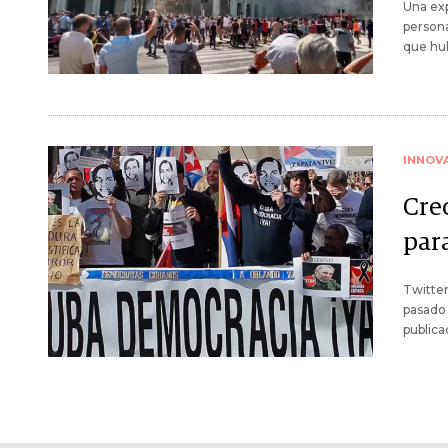
Una ex
persona
que hu
INNOV
Cre
par
Twitte
pasado 
publica