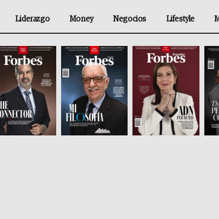
Liderazgo
Money
Negocios
Lifestyle
M