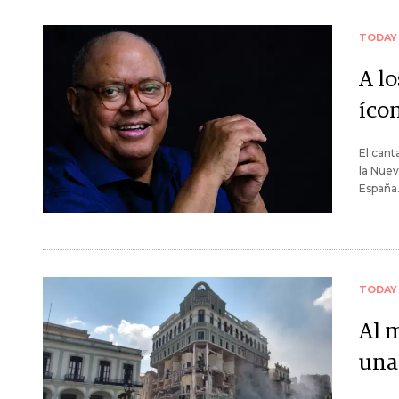
TODAY
A l
íco
El can
la Nuev
España
TODAY
Al 
una