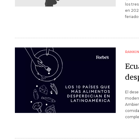
los tre
en 2024
feriado
RANKI
Ecu
des
El dese
moderno
Ambien
comida 
comple