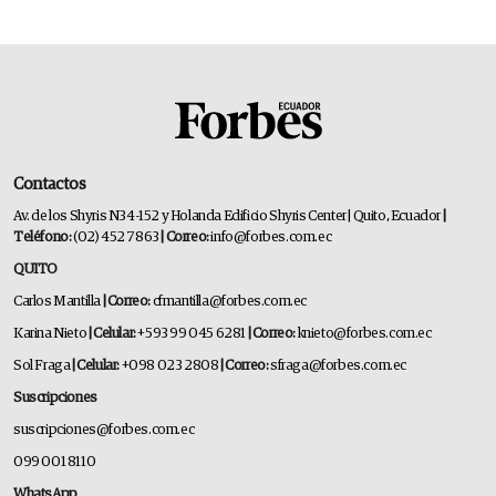
Contactos
Av. de los Shyris N34-152 y Holanda Edificio Shyris Center | Quito, Ecuador
|
Teléfono:
(02) 452 7863
| Correo:
info@forbes.com.ec
QUITO
Carlos Mantilla
| Correo:
cfmantilla@forbes.com.ec
Karina Nieto
| Celular:
+593 99 045 6281
| Correo:
knieto@forbes.com.ec
Sol Fraga
| Celular:
+098 023 2808
| Correo:
sfraga@forbes.com.ec
Suscripciones
suscripciones@forbes.com.ec
099 001 8110
WhatsApp