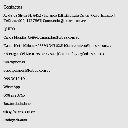
Contactos
Av. de los Shyris N34-152 y Holanda Edificio Shyris Center | Quito, Ecuador
|
Teléfono:
(02) 452 7863
| Correo:
info@forbes.com.ec
QUITO
Carlos Mantilla
| Correo:
cfmantilla@forbes.com.ec
Karina Nieto
| Celular:
+593 99 045 6281
| Correo:
knieto@forbes.com.ec
Sol Fraga
| Celular:
+098 023 2808
| Correo:
sfraga@forbes.com.ec
Suscripciones
suscripciones@forbes.com.ec
099 001 8110
WhatsApp
0982528765
Buzón ciudadano
info@forbes.com.ec
Código de ética