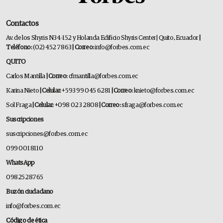
Contactos
Av. de los Shyris N34-152 y Holanda Edificio Shyris Center | Quito, Ecuador
|
Teléfono:
(02) 452 7863
| Correo:
info@forbes.com.ec
QUITO
Carlos Mantilla
| Correo:
cfmantilla@forbes.com.ec
Karina Nieto
| Celular:
+593 99 045 6281
| Correo:
knieto@forbes.com.ec
Sol Fraga
| Celular:
+098 023 2808
| Correo:
sfraga@forbes.com.ec
Suscripciones
suscripciones@forbes.com.ec
099 001 8110
WhatsApp
0982528765
Buzón ciudadano
info@forbes.com.ec
Código de ética