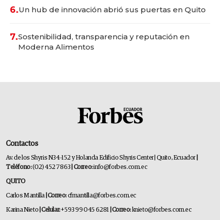
6.
Un hub de innovación abrió sus puertas en Quito
7.
Sostenibilidad, transparencia y reputación en
Moderna Alimentos
Contactos
Av. de los Shyris N34-152 y Holanda Edificio Shyris Center | Quito, Ecuador
|
Teléfono:
(02) 452 7863
| Correo:
info@forbes.com.ec
QUITO
Carlos Mantilla
| Correo:
cfmantilla@forbes.com.ec
Karina Nieto
| Celular:
+593 99 045 6281
| Correo:
knieto@forbes.com.ec