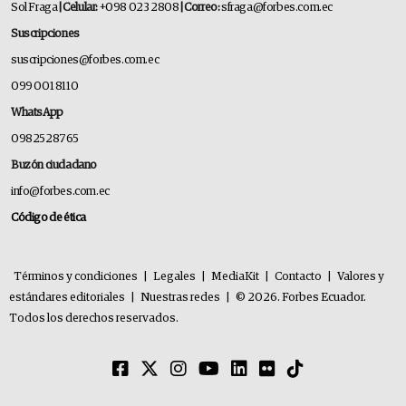
Sol Fraga
| Celular:
+098 023 2808
| Correo:
sfraga@forbes.com.ec
Suscripciones
suscripciones@forbes.com.ec
099 001 8110
WhatsApp
0982528765
Buzón ciudadano
info@forbes.com.ec
Código de ética
Términos y condiciones
|
Legales
|
MediaKit
|
Contacto
|
Valores y
estándares editoriales
|
Nuestras redes
|
© 2026. Forbes Ecuador.
Todos los derechos reservados.