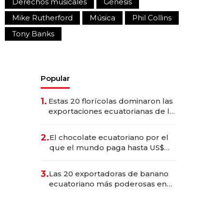
Derechos musicales
Génesis
Mike Rutherford
Música
Phil Collins
Tony Banks
Popular
1.
Estas 20 florícolas dominaron las
exportaciones ecuatorianas de la
industria en 2025
2.
El chocolate ecuatoriano por el
que el mundo paga hasta US$
490 por barra
3.
Las 20 exportadoras de banano
ecuatoriano más poderosas en
2025