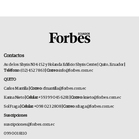
Contactos
Av. de los Shyris N34-152 y Holanda Edificio Shyris Center | Quito, Ecuador
|
Teléfono:
(02) 452 7863
| Correo:
info@forbes.com.ec
QUITO
Carlos Mantilla
| Correo:
cfmantilla@forbes.com.ec
Karina Nieto
| Celular:
+593 99 045 6281
| Correo:
knieto@forbes.com.ec
Sol Fraga
| Celular:
+098 023 2808
| Correo:
sfraga@forbes.com.ec
Suscripciones
suscripciones@forbes.com.ec
099 001 8110