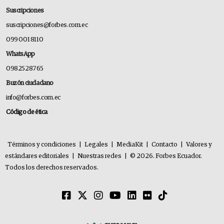
Suscripciones
suscripciones@forbes.com.ec
099 001 8110
WhatsApp
0982528765
Buzón ciudadano
info@forbes.com.ec
Código de ética
Términos y condiciones
|
Legales
|
MediaKit
|
Contacto
|
Valores y
estándares editoriales
|
Nuestras redes
|
© 2026. Forbes Ecuador.
Todos los derechos reservados.