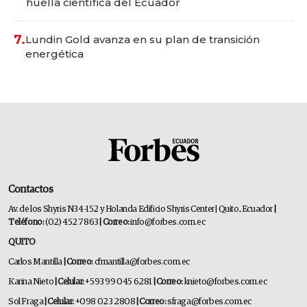
huella científica del Ecuador
7.
Lundin Gold avanza en su plan de transición
energética
Contactos
Av. de los Shyris N34-152 y Holanda Edificio Shyris Center | Quito, Ecuador
|
Teléfono:
(02) 452 7863
| Correo:
info@forbes.com.ec
QUITO
Carlos Mantilla
| Correo:
cfmantilla@forbes.com.ec
Karina Nieto
| Celular:
+593 99 045 6281
| Correo:
knieto@forbes.com.ec
Sol Fraga
| Celular:
+098 023 2808
| Correo:
sfraga@forbes.com.ec