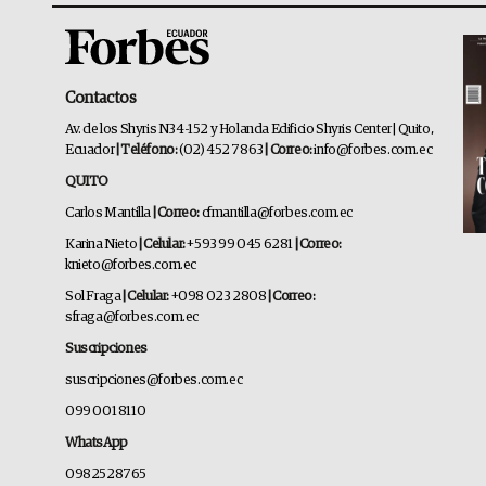
Contactos
Av. de los Shyris N34-152 y Holanda Edificio Shyris Center | Quito,
Ecuador
| Teléfono:
(02) 452 7863
| Correo:
info@forbes.com.ec
QUITO
Carlos Mantilla
| Correo:
cfmantilla@forbes.com.ec
Karina Nieto
| Celular:
+593 99 045 6281
| Correo:
knieto@forbes.com.ec
Sol Fraga
| Celular:
+098 023 2808
| Correo:
sfraga@forbes.com.ec
Suscripciones
suscripciones@forbes.com.ec
099 001 8110
WhatsApp
0982528765