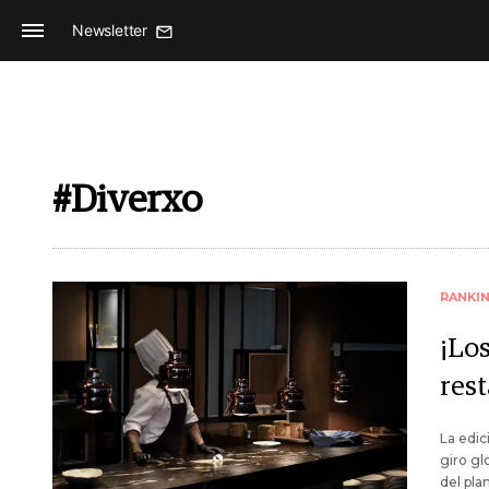
Newsletter
#Diverxo
RANKI
¡Los
res
La edic
giro gl
del pla