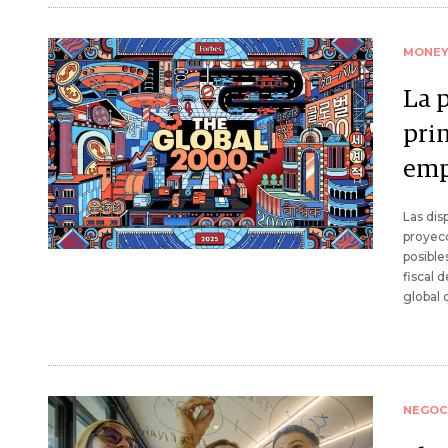
MONE
La 
pri
emp
Las dis
proyecc
posible
fiscal 
global 
NEGOC