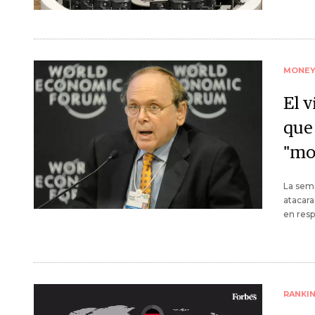
MONE
El 
que
"mo
La sema
atacara
en resp
RANKI