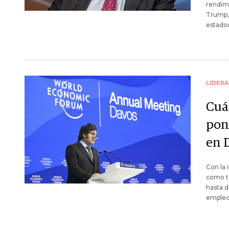
rendimi
Trump, 
estado
LIDER
Cuá
pon
en 
Con la i
como te
hasta d
empleo 