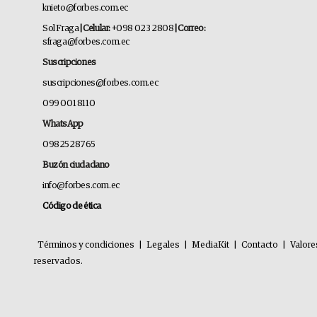
knieto@forbes.com.ec
Sol Fraga
| Celular:
+098 023 2808
| Correo:
sfraga@forbes.com.ec
Suscripciones
suscripciones@forbes.com.ec
099 001 8110
WhatsApp
0982528765
Buzón ciudadano
info@forbes.com.ec
Código de ética
Términos y condiciones
|
Legales
|
MediaKit
|
Contacto
|
Valore
reservados.