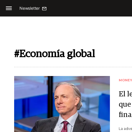
Newsletter
#Economía global
MONE
El 
que
fin
La adve