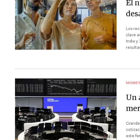
El 
desa
Los rec
clave a
India y
resulta
MONE
Un a
mer
Grande
cotizac
este f