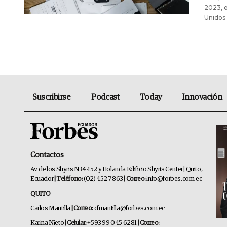
2023, e
Unidos 
Suscribirse
Podcast
Today
Innovación
Contactos
Av. de los Shyris N34-152 y Holanda Edificio Shyris Center | Quito,
Ecuador
| Teléfono:
(02) 452 7863
| Correo:
info@forbes.com.ec
QUITO
Carlos Mantilla
| Correo:
cfmantilla@forbes.com.ec
Karina Nieto
| Celular:
+593 99 045 6281
| Correo: