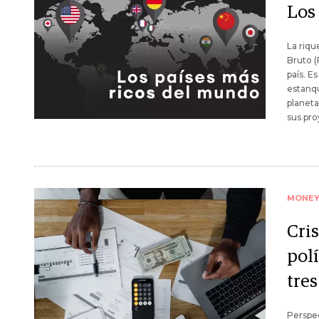
Los
La riqu
Bruto (
país. E
estanqu
planeta
sus pro
MONE
Cris
pol
tres
Perspec