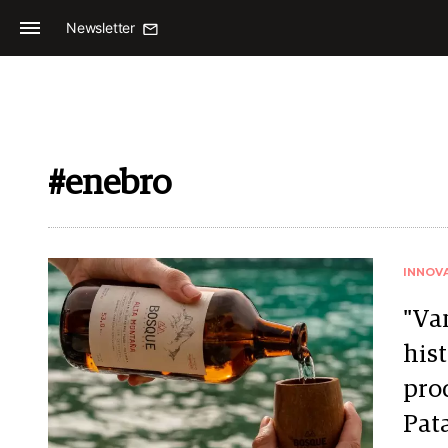
Newsletter
#enebro
INNOV
"Va
his
pro
Pat