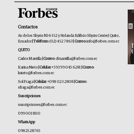
Contactos
Av. de los Shyris N34-152 y Holanda Edificio Shyris Center | Quito,
Ecuador
| Teléfono:
(02) 452 7863
| Correo:
info@forbes.com.ec
QUITO
Carlos Mantilla
| Correo:
cfmantilla@forbes.com.ec
Karina Nieto
| Celular:
+593 99 045 6281
| Correo:
knieto@forbes.com.ec
Sol Fraga
| Celular:
+098 023 2808
| Correo:
sfraga@forbes.com.ec
Suscripciones
suscripciones@forbes.com.ec
099 001 8110
WhatsApp
0982528765