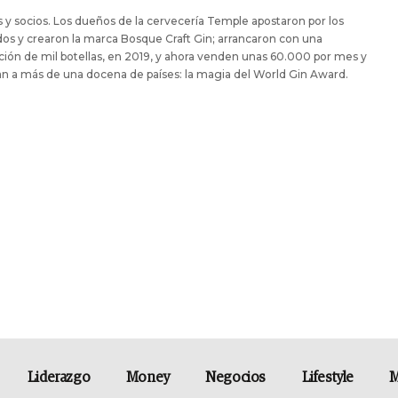
y socios. Los dueños de la cervecería Temple apostaron por los
dos y crearon la marca Bosque Craft Gin; arrancaron con una
ión de mil botellas, en 2019, y ahora venden unas 60.000 por mes y
n a más de una docena de países: la magia del World Gin Award.
Liderazgo
Money
Negocios
Lifestyle
M