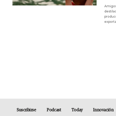
Amigos 
destila
producc
exporta
Suscribirse
Podcast
Today
Innovación