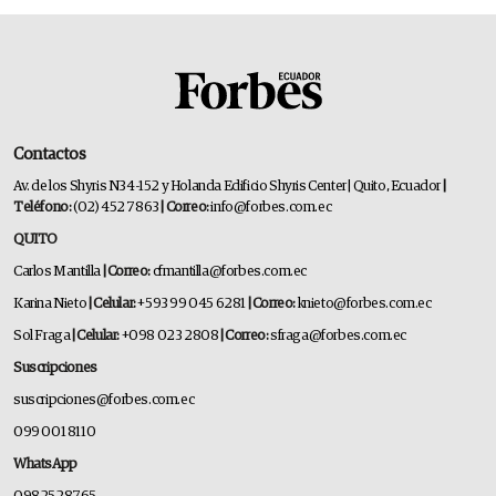
Contactos
Av. de los Shyris N34-152 y Holanda Edificio Shyris Center | Quito, Ecuador
|
Teléfono:
(02) 452 7863
| Correo:
info@forbes.com.ec
QUITO
Carlos Mantilla
| Correo:
cfmantilla@forbes.com.ec
Karina Nieto
| Celular:
+593 99 045 6281
| Correo:
knieto@forbes.com.ec
Sol Fraga
| Celular:
+098 023 2808
| Correo:
sfraga@forbes.com.ec
Suscripciones
suscripciones@forbes.com.ec
099 001 8110
WhatsApp