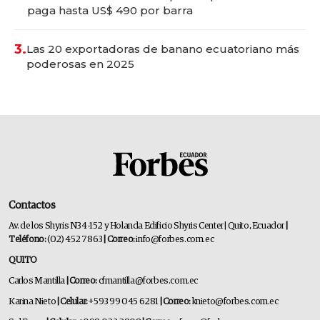
paga hasta US$ 490 por barra
3.
Las 20 exportadoras de banano ecuatoriano más
poderosas en 2025
Contactos
Av. de los Shyris N34-152 y Holanda Edificio Shyris Center | Quito, Ecuador
|
Teléfono:
(02) 452 7863
| Correo:
info@forbes.com.ec
QUITO
Carlos Mantilla
| Correo:
cfmantilla@forbes.com.ec
Karina Nieto
| Celular:
+593 99 045 6281
| Correo:
knieto@forbes.com.ec