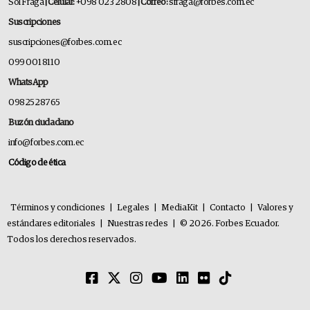
Sol Fraga
| Celular:
+098 023 2808
| Correo:
sfraga@forbes.com.ec
Suscripciones
suscripciones@forbes.com.ec
099 001 8110
WhatsApp
0982528765
Buzón ciudadano
info@forbes.com.ec
Código de ética
Términos y condiciones
|
Legales
|
MediaKit
|
Contacto
|
Valores y
estándares editoriales
|
Nuestras redes
|
© 2026. Forbes Ecuador.
Todos los derechos reservados.