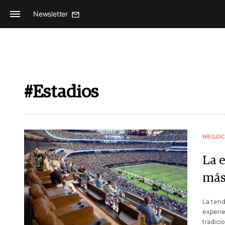
Newsletter
#Estadios
NEGOC
La 
más
La tend
experie
tradici