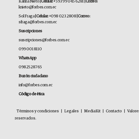
Karina Nieto
| Celular:
+593 99 045 6281
| Correo:
knieto@forbes.com.ec
Sol Fraga
| Celular:
+098 023 2808
| Correo:
sfraga@forbes.com.ec
Suscripciones
suscripciones@forbes.com.ec
099 001 8110
WhatsApp
0982528765
Buzón ciudadano
info@forbes.com.ec
Código de ética
Términos y condiciones
|
Legales
|
MediaKit
|
Contacto
|
Valore
reservados.