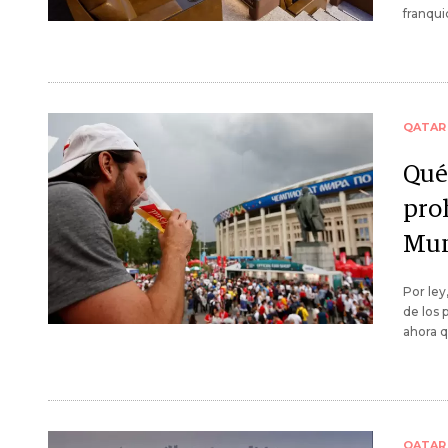
franqui
QATAR
Qué
proh
Mun
Por ley
de los 
ahora q
QATAR