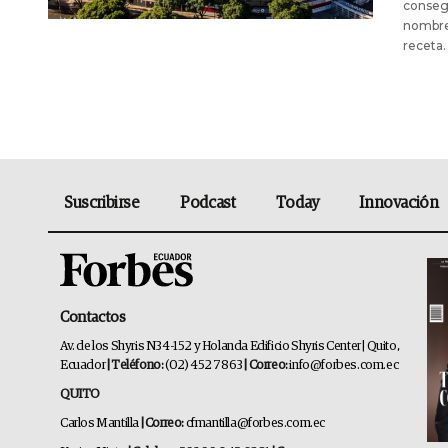
consegu
nombre 
receta.
Suscribirse
Podcast
Today
Innovación
Contactos
Av. de los Shyris N34-152 y Holanda Edificio Shyris Center | Quito,
Ecuador
| Teléfono:
(02) 452 7863
| Correo:
info@forbes.com.ec
QUITO
Carlos Mantilla
| Correo:
cfmantilla@forbes.com.ec