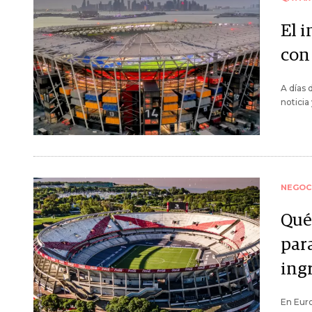
El 
con
A días 
noticia
NEGOC
Qué
par
ing
En Euro