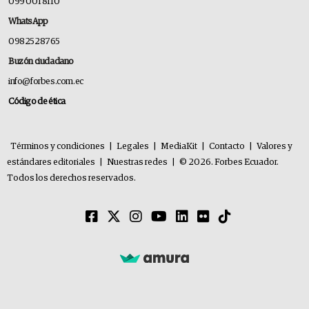
099 001 8110
WhatsApp
0982528765
Buzón ciudadano
info@forbes.com.ec
Código de ética
Términos y condiciones
|
Legales
|
MediaKit
|
Contacto
|
Valores y
estándares editoriales
|
Nuestras redes
|
© 2026. Forbes Ecuador.
Todos los derechos reservados.