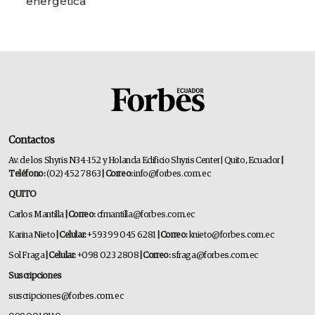
energética
Contactos
Av. de los Shyris N34-152 y Holanda Edificio Shyris Center | Quito, Ecuador
|
Teléfono:
(02) 452 7863
| Correo:
info@forbes.com.ec
QUITO
Carlos Mantilla
| Correo:
cfmantilla@forbes.com.ec
Karina Nieto
| Celular:
+593 99 045 6281
| Correo:
knieto@forbes.com.ec
Sol Fraga
| Celular:
+098 023 2808
| Correo:
sfraga@forbes.com.ec
Suscripciones
suscripciones@forbes.com.ec