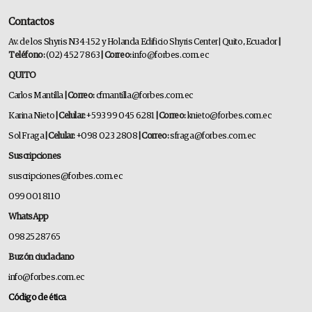
Contactos
Av. de los Shyris N34-152 y Holanda Edificio Shyris Center | Quito, Ecuador
|
Teléfono:
(02) 452 7863
| Correo:
info@forbes.com.ec
QUITO
Carlos Mantilla
| Correo:
cfmantilla@forbes.com.ec
Karina Nieto
| Celular:
+593 99 045 6281
| Correo:
knieto@forbes.com.ec
Sol Fraga
| Celular:
+098 023 2808
| Correo:
sfraga@forbes.com.ec
Suscripciones
suscripciones@forbes.com.ec
099 001 8110
WhatsApp
0982528765
Buzón ciudadano
info@forbes.com.ec
Código de ética