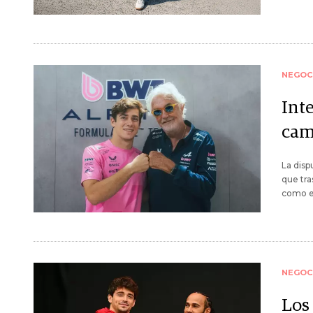
NEGOC
Inte
camb
La disp
que tra
como en
NEGOC
Los