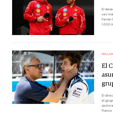
El des
vez más
Ferrari
1.000 m
MILLO
El 
asum
gru
El dire
el grup
sectore
Franco 