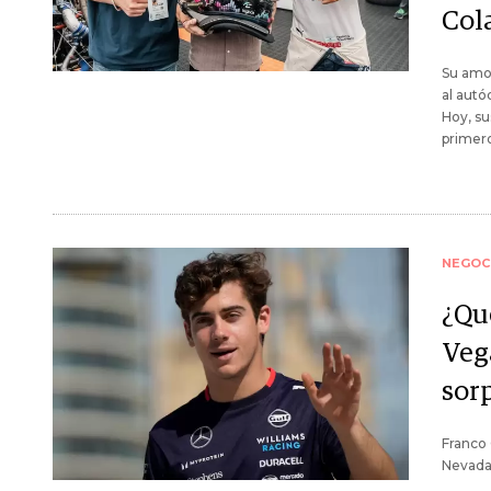
Col
Su amor
al autó
Hoy, su
primero
NEGOC
¿Qu
Veg
sor
Franco 
Nevada