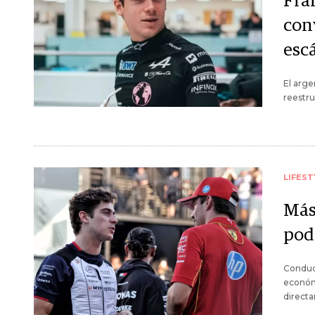
Fra
con
esc
El arge
reestru
LIFEST
Más
podr
Conduc
económ
directa