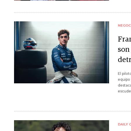
NEGOC
Fra
son 
det
El pilo
equipo 
destaca
escuder
DAILY 