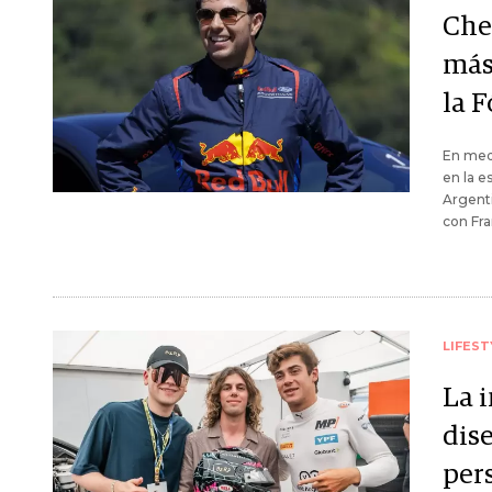
Che
más 
la F
En medi
en la e
Argenti
con Fra
LIFEST
La i
dis
per