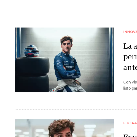
INNOV
La 
per
ant
Con vis
listo p
LIDER