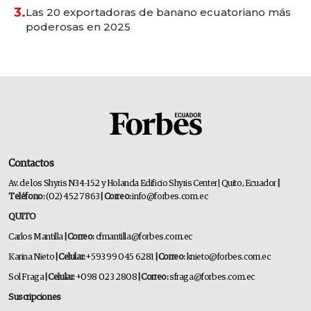
3.
Las 20 exportadoras de banano ecuatoriano más
poderosas en 2025
Contactos
Av. de los Shyris N34-152 y Holanda Edificio Shyris Center | Quito, Ecuador
|
Teléfono:
(02) 452 7863
| Correo:
info@forbes.com.ec
QUITO
Carlos Mantilla
| Correo:
cfmantilla@forbes.com.ec
Karina Nieto
| Celular:
+593 99 045 6281
| Correo:
knieto@forbes.com.ec
Sol Fraga
| Celular:
+098 023 2808
| Correo:
sfraga@forbes.com.ec
Suscripciones