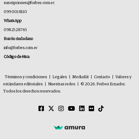
suscripciones@forbes.com.ec
099 001 8110
WhatsApp
0982528765
Buzón ciudadano
info@forbes.com.ec
Código de ética
Términos y condiciones
|
Legales
|
MediaKit
|
Contacto
|
Valores y
estándares editoriales
|
Nuestras redes
|
© 2026. Forbes Ecuador.
Todos los derechos reservados.