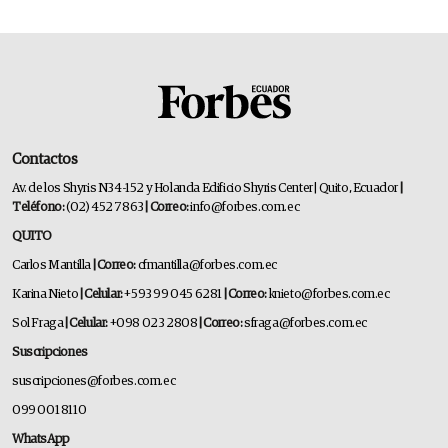
Contactos
Av. de los Shyris N34-152 y Holanda Edificio Shyris Center | Quito, Ecuador
|
Teléfono:
(02) 452 7863
| Correo:
info@forbes.com.ec
QUITO
Carlos Mantilla
| Correo:
cfmantilla@forbes.com.ec
Karina Nieto
| Celular:
+593 99 045 6281
| Correo:
knieto@forbes.com.ec
Sol Fraga
| Celular:
+098 023 2808
| Correo:
sfraga@forbes.com.ec
Suscripciones
suscripciones@forbes.com.ec
099 001 8110
WhatsApp