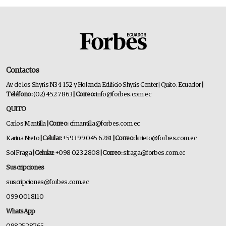
Contactos
Av. de los Shyris N34-152 y Holanda Edificio Shyris Center | Quito, Ecuador
|
Teléfono:
(02) 452 7863
| Correo:
info@forbes.com.ec
QUITO
Carlos Mantilla
| Correo:
cfmantilla@forbes.com.ec
Karina Nieto
| Celular:
+593 99 045 6281
| Correo:
knieto@forbes.com.ec
Sol Fraga
| Celular:
+098 023 2808
| Correo:
sfraga@forbes.com.ec
Suscripciones
suscripciones@forbes.com.ec
099 001 8110
WhatsApp