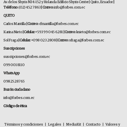
Av. de los Shyris N34-152 y Holanda Edificio Shyris Center | Quito, Ecuador
|
Teléfono:
(02) 452 7863
| Correo:
info@forbes.com.ec
QUITO
Carlos Mantilla
| Correo:
cfmantilla@forbes.com.ec
Karina Nieto
| Celular:
+593 99 045 6281
| Correo:
knieto@forbes.com.ec
Sol Fraga
| Celular:
+098 023 2808
| Correo:
sfraga@forbes.com.ec
Suscripciones
suscripciones@forbes.com.ec
099 001 8110
WhatsApp
0982528765
Buzón ciudadano
info@forbes.com.ec
Código de ética
Términos y condiciones
|
Legales
|
MediaKit
|
Contacto
|
Valores y