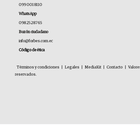
099 001 8110
WhatsApp
0982528765
Buzón ciudadano
info@forbes.com.ec
Código de ética
Términos y condiciones
|
Legales
|
MediaKit
|
Contacto
|
Valore
reservados.