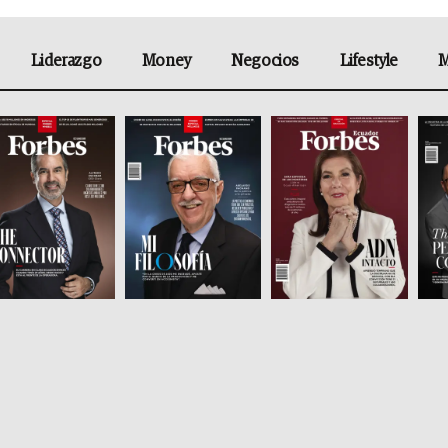
Liderazgo
Money
Negocios
Lifestyle
M