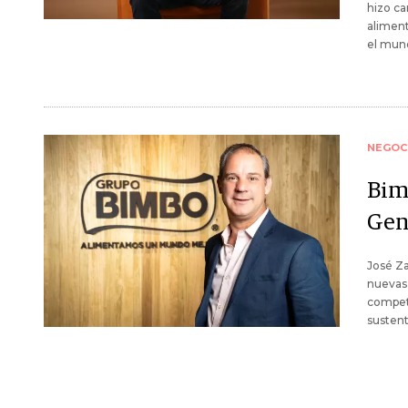
hizo ca
aliment
el mund
NEGOC
Bim
Gen
José Za
nuevas 
competi
sustent