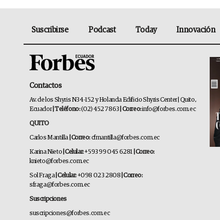
Suscribirse
Podcast
Today
Innovación
Contactos
Av. de los Shyris N34-152 y Holanda Edificio Shyris Center | Quito,
Ecuador
| Teléfono:
(02) 452 7863
| Correo:
info@forbes.com.ec
QUITO
Carlos Mantilla
| Correo:
cfmantilla@forbes.com.ec
Karina Nieto
| Celular:
+593 99 045 6281
| Correo:
knieto@forbes.com.ec
Sol Fraga
| Celular:
+098 023 2808
| Correo:
sfraga@forbes.com.ec
Suscripciones
suscripciones@forbes.com.ec