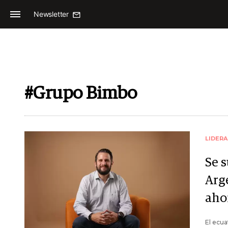
Newsletter
#Grupo Bimbo
LIDER
Se 
Arge
aho
El ecua