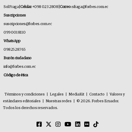
Sol Fraga
| Celular:
+098 023 2808
| Correo:
sfraga@forbes.com.ec
Suscripciones
suscripciones@forbes.com.ec
099 001 8110
WhatsApp
0982528765
Buzón ciudadano
info@forbes.com.ec
Código de ética
Términos y condiciones
|
Legales
|
MediaKit
|
Contacto
|
Valores y
estándares editoriales
|
Nuestras redes
|
© 2026. Forbes Ecuador.
Todos los derechos reservados.