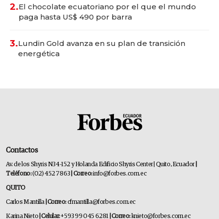
2.
El chocolate ecuatoriano por el que el mundo
paga hasta US$ 490 por barra
3.
Lundin Gold avanza en su plan de transición
energética
Contactos
Av. de los Shyris N34-152 y Holanda Edificio Shyris Center | Quito, Ecuador
|
Teléfono:
(02) 452 7863
| Correo:
info@forbes.com.ec
QUITO
Carlos Mantilla
| Correo:
cfmantilla@forbes.com.ec
Karina Nieto
| Celular:
+593 99 045 6281
| Correo:
knieto@forbes.com.ec