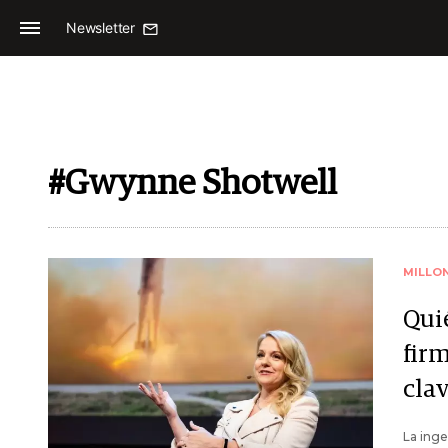
Newsletter
#Gwynne Shotwell
MILLO
Qui
fir
cla
La inge