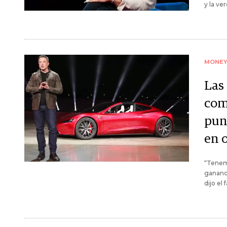
y la ve
MONE
Las 
com
pun
en 
“Tenem
gananci
dijo el