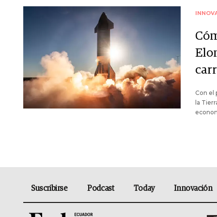
INNOV
Cóm
Elo
car
Con el 
la Tier
econom
Suscribirse
Podcast
Today
Innovación