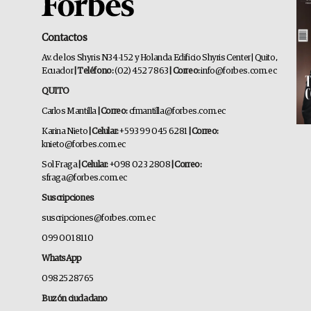
Contactos
Av. de los Shyris N34-152 y Holanda Edificio Shyris Center | Quito,
Ecuador
| Teléfono:
(02) 452 7863
| Correo:
info@forbes.com.ec
QUITO
Carlos Mantilla
| Correo:
cfmantilla@forbes.com.ec
Karina Nieto
| Celular:
+593 99 045 6281
| Correo:
knieto@forbes.com.ec
Sol Fraga
| Celular:
+098 023 2808
| Correo:
sfraga@forbes.com.ec
Suscripciones
suscripciones@forbes.com.ec
099 001 8110
WhatsApp
0982528765
Buzón ciudadano