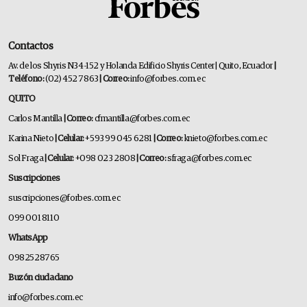
Contactos
Av. de los Shyris N34-152 y Holanda Edificio Shyris Center | Quito, Ecuador
|
Teléfono:
(02) 452 7863
| Correo:
info@forbes.com.ec
QUITO
Carlos Mantilla
| Correo:
cfmantilla@forbes.com.ec
Karina Nieto
| Celular:
+593 99 045 6281
| Correo:
knieto@forbes.com.ec
Sol Fraga
| Celular:
+098 023 2808
| Correo:
sfraga@forbes.com.ec
Suscripciones
suscripciones@forbes.com.ec
099 001 8110
WhatsApp
0982528765
Buzón ciudadano
info@forbes.com.ec