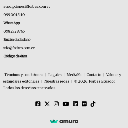
suscripciones@forbes.com.ec
099 001 8110
WhatsApp
0982528765
Buzón ciudadano
info@forbes.com.ec
Código de ética
Términos y condiciones
|
Legales
|
MediaKit
|
Contacto
|
Valores y
estándares editoriales
|
Nuestras redes
|
© 2026. Forbes Ecuador.
Todos los derechos reservados.