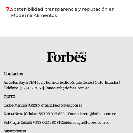
7.
Sostenibilidad, transparencia y reputación en
Moderna Alimentos
Contactos
Av. de los Shyris N34-152 y Holanda Edificio Shyris Center | Quito, Ecuador
|
Teléfono:
(02) 452 7863
| Correo:
info@forbes.com.ec
QUITO
Carlos Mantilla
| Correo:
cfmantilla@forbes.com.ec
Karina Nieto
| Celular:
+593 99 045 6281
| Correo:
knieto@forbes.com.ec
Sol Fraga
| Celular:
+098 023 2808
| Correo:
sfraga@forbes.com.ec
Suscripciones