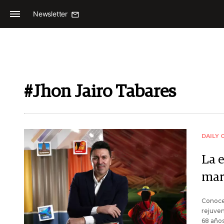
Newsletter
#Jhon Jairo Tabares
DAILY 
La 
mar
Conoce 
rejuven
68 años