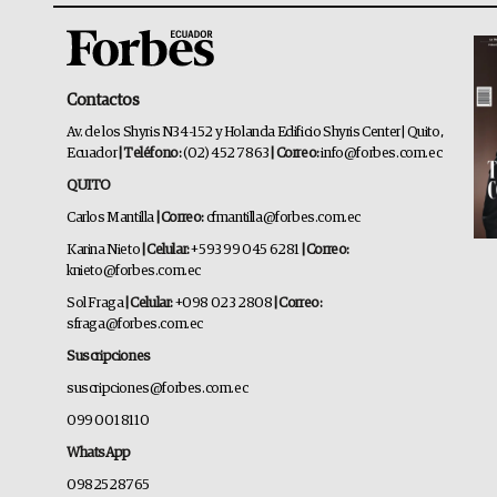
Contactos
Av. de los Shyris N34-152 y Holanda Edificio Shyris Center | Quito,
Ecuador
| Teléfono:
(02) 452 7863
| Correo:
info@forbes.com.ec
QUITO
Carlos Mantilla
| Correo:
cfmantilla@forbes.com.ec
Karina Nieto
| Celular:
+593 99 045 6281
| Correo:
knieto@forbes.com.ec
Sol Fraga
| Celular:
+098 023 2808
| Correo:
sfraga@forbes.com.ec
Suscripciones
suscripciones@forbes.com.ec
099 001 8110
WhatsApp
0982528765