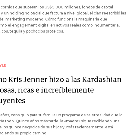
cornios que superan los US$ 5.000 millones, fondos de capital
 y un holding no oficial que factura a nivel global, el clan reescribió las
 del marketing moderno. Cómo funciona la maquinaria que
rmó el engagement digital en activos reales como indumentaria,
cos, tequila y pochoclos proteicos.
YLE
o Kris Jenner hizo a las Kardashian
osas, ricas e increíblemente
luyentes
1 años, consiguió para su familia un programa de telerrealidad que lo
ía todo. Quince años más tarde, la «madre» sigue recibiendo una
e los quince negocios de sus hijos y, más recientemente, está
diendo su propio camino.