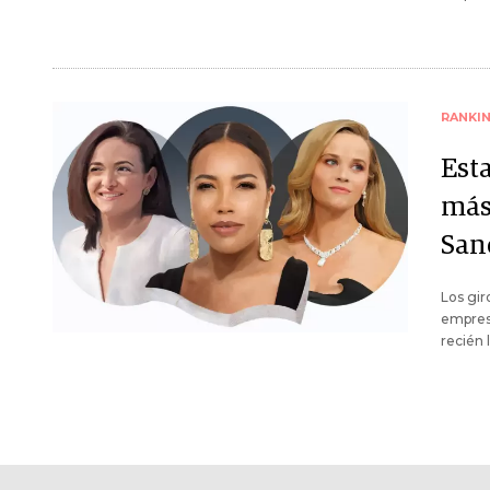
RANKI
Est
más
Sand
Los gir
empresa
recién 