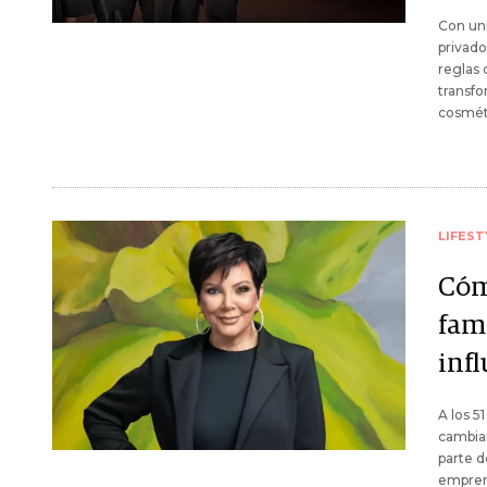
Con uni
privado
reglas
transfo
cosméti
LIFEST
Cóm
fam
inf
A los 5
cambiar
parte d
empren