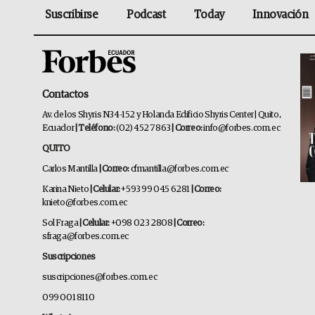
Suscribirse
Podcast
Today
Innovación
Contactos
Av. de los Shyris N34-152 y Holanda Edificio Shyris Center | Quito,
Ecuador
| Teléfono:
(02) 452 7863
| Correo:
info@forbes.com.ec
QUITO
Carlos Mantilla
| Correo:
cfmantilla@forbes.com.ec
Karina Nieto
| Celular:
+593 99 045 6281
| Correo:
knieto@forbes.com.ec
Sol Fraga
| Celular:
+098 023 2808
| Correo:
sfraga@forbes.com.ec
Suscripciones
suscripciones@forbes.com.ec
099 001 8110