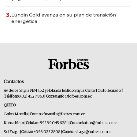
3.
Lundin Gold avanza en su plan de transición
energética
Contactos
Av. de los Shyris N34-152 y Holanda Edificio Shyris Center | Quito, Ecuador
|
Teléfono:
(02) 452 7863
| Correo:
info@forbes.com.ec
QUITO
Carlos Mantilla
| Correo:
cfmantilla@forbes.com.ec
Karina Nieto
| Celular:
+593 99 045 6281
| Correo:
knieto@forbes.com.ec
Sol Fraga
| Celular:
+098 023 2808
| Correo:
sfraga@forbes.com.ec