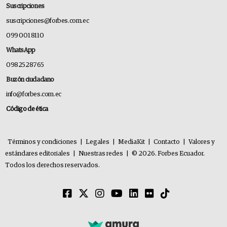
Suscripciones
suscripciones@forbes.com.ec
099 001 8110
WhatsApp
0982528765
Buzón ciudadano
info@forbes.com.ec
Código de ética
Términos y condiciones
|
Legales
|
MediaKit
|
Contacto
|
Valores y
estándares editoriales
|
Nuestras redes
|
© 2026. Forbes Ecuador.
Todos los derechos reservados.