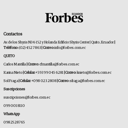
Contactos
Av. de los Shyris N34-152 y Holanda Edificio Shyris Center | Quito, Ecuador
|
Teléfono:
(02) 452 7863
| Correo:
info@forbes.com.ec
QUITO
Carlos Mantilla
| Correo:
cfmantilla@forbes.com.ec
Karina Nieto
| Celular:
+593 99 045 6281
| Correo:
knieto@forbes.com.ec
Sol Fraga
| Celular:
+098 023 2808
| Correo:
sfraga@forbes.com.ec
Suscripciones
suscripciones@forbes.com.ec
099 001 8110
WhatsApp
0982528765